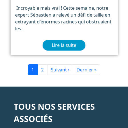
Incroyable mais vrai ! Cette semaine, notre
expert Sébastien a relevé un défi de taille en
extrayant d'énormes racines qui obstruaient
les…
Lire la suite
Pagination
Page
Page
Page suivante
Dernière page
1
2
Suivant ›
Dernier »
TOUS NOS SERVICES
ASSOCIÉS